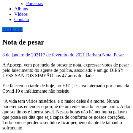
Parcerias
Álbuns
Vídeos
Contato
APOCEPI
Nota de pesar
8 de janeiro de 2021
17 de fevereiro de 2021
Barbara
Nota
,
Pesar
A Apocepi vem por meio da presente nota, expressar votos de pesar
pelo falecimento do agente de polícia, associado e amigo DIESY
LESS SANTOS SIMEÃO aos 47 anos de idade.
Ele faleceu na tarde de hoje, no HUT, estava internado por conta da
Covid 19 e infelizmente não resistiu.
“A vida tem vários mistérios, e o maior deles é a morte. Nunca
poderemos entender o porquê de um ente amado ter que partir. A dor
que sentimos é imensurável. Nestas horas não há nenhuma palavra
que possa ser dita que seja capaz de confortar os nossos corações.
Tudo parece perder o sentido e ficar pequeno diante de tamanho
sofrimento.