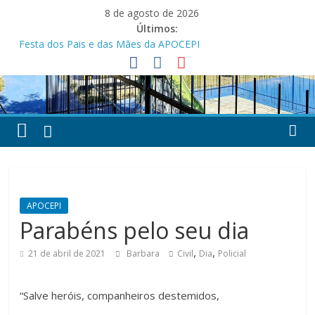
Pular
8 de agosto de 2026
para
Últimos:
o
Festa dos Pais e das Mães da APOCEPI
conteúdo
APOCEPI conquista a primeira vitória no Campeonato 50tão!
Parabéns!
Felicidades!
APOCEPI investe em melhorias na estrutura do Clube Social
APOCEPI
Parabéns pelo seu dia
,
,
21 de abril de 2021
Barbara
Civil
Dia
Policial
“Salve heróis, companheiros destemidos,