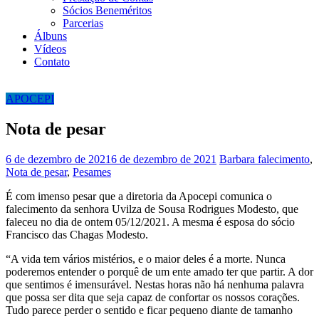
Sócios Beneméritos
Parcerias
Álbuns
Vídeos
Contato
APOCEPI
Nota de pesar
6 de dezembro de 2021
6 de dezembro de 2021
Barbara
falecimento
,
Nota de pesar
,
Pesames
É com imenso pesar que a diretoria da Apocepi comunica o
falecimento da senhora Uvilza de Sousa Rodrigues Modesto, que
faleceu no dia de ontem 05/12/2021. A mesma é esposa do sócio
Francisco das Chagas Modesto.
“A vida tem vários mistérios, e o maior deles é a morte. Nunca
poderemos entender o porquê de um ente amado ter que partir. A dor
que sentimos é imensurável. Nestas horas não há nenhuma palavra
que possa ser dita que seja capaz de confortar os nossos corações.
Tudo parece perder o sentido e ficar pequeno diante de tamanho