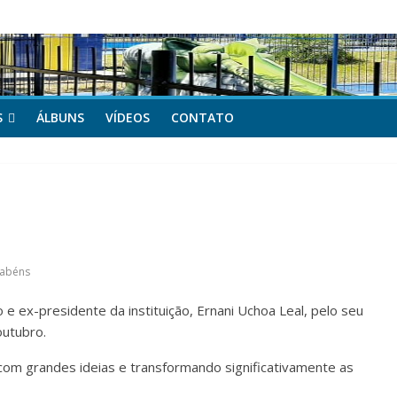
as Mães da APOCEPI
 primeira vitória no Campeonato 50tão!
S
ÁLBUNS
VÍDEOS
CONTATO
rabéns
 e ex-presidente da instituição, Ernani Uchoa Leal, pelo seu
outubro.
 com grandes ideias e transformando significativamente as