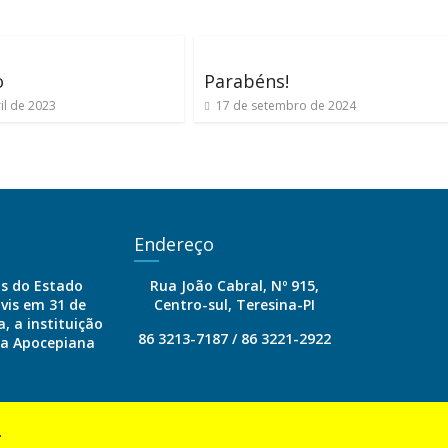
o
Parabéns!
il de 2023
17 de setembro de 2024
Endereço
is do Estado
Rua João Cabral, Nº 915,
ivis em 31 de
Centro-sul, Teresina-PI
, a instituição
86 3213-7187 / 86 3221-2922
ia Apocepiana
.