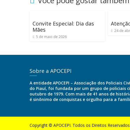
Você pode gostar também
Convite Especial: Dia das
Atençã
Mães
24 de abr
5 de maio de 2026
Sobre a APOCEPI
A entidade APOCEPI – Associação dos Policiais Civ
do Piauí, foi fundada por um grupo de policiais c
outubro de 1979. Com mais de 41 anos de história
é sinônimo de conquistas e orgulho para a famíl
Copyright © APOCEPI. Todos os Direitos Reservados