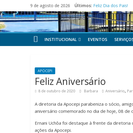
Pular
9 de agosto de 2026
Últimos:
Feliz Dia dos Pais!
para
Festa dos Pais e d
o
APOCEPI conquista a
conteúdo
Parabéns!
Felicidades!
INSTITUCIONAL
EVENTOS
SERVIÇO
APOCEPI
Feliz Aniversário
,
8 de outubro de 2020
Barbara
Aniversário
Pa
A diretoria da Apocepi parabeniza o sócio, amigo
aniversário comemorado no dia de hoje, 08 de 
Ernani Uchôa foi destaque à frente da diretoria
ações da Apocepi.