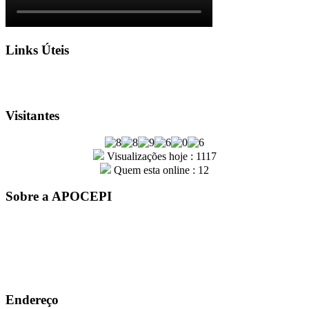
Links Úteis
Visitantes
Visualizações hoje : 1117
Quem esta online : 12
Sobre a APOCEPI
A entidade APOCEPI – Associação dos Policiais Civis do
Estado do Piauí, foi fundada por um grupo de policiais civis em
31 de outubro de 1979. Com mais de 41 anos de história, a
instituição é sinônimo de conquistas e orgulho para a família
Apocepiana
Endereço