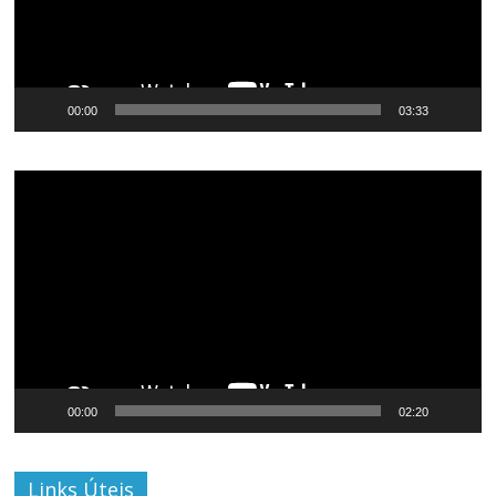
00:00
03:33
Tocador
de
vídeo
00:00
02:20
Links Úteis