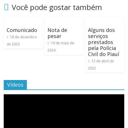
Você pode gostar também
Comunicado
Nota de
Alguns dos
pesar
serviços
18 de dezembro
prestados
19 de maio de
de 2023
pela Polícia
2024
Civil do Piauí
12 de abril de
2022
Vídeos
Tocador
de
vídeo