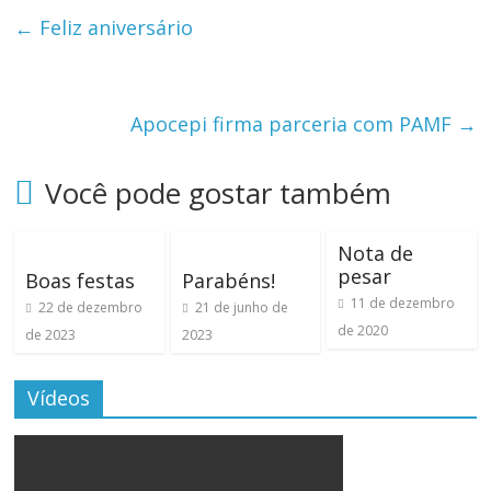
←
Feliz aniversário
Apocepi firma parceria com PAMF
→
Você pode gostar também
Nota de
pesar
Boas festas
Parabéns!
11 de dezembro
22 de dezembro
21 de junho de
de 2020
de 2023
2023
Vídeos