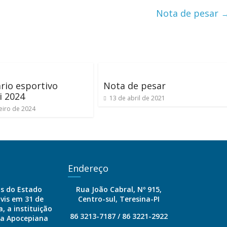
Nota de pesar
rio esportivo
Nota de pesar
i 2024
13 de abril de 2021
eiro de 2024
Endereço
is do Estado
Rua João Cabral, Nº 915,
ivis em 31 de
Centro-sul, Teresina-PI
, a instituição
86 3213-7187 / 86 3221-2922
ia Apocepiana