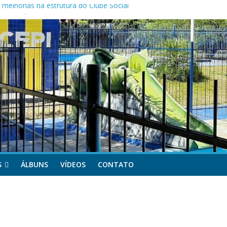
melhorias na estrutura do Clube Social
as Mães da APOCEPI
 primeira vitória no Campeonato 50tão!
S
ÁLBUNS
VÍDEOS
CONTATO