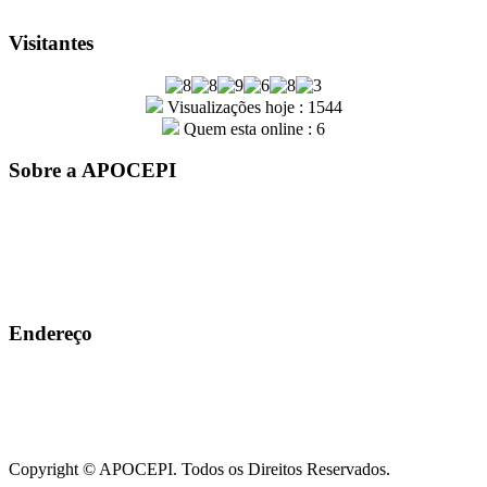
Visitantes
Visualizações hoje : 1544
Quem esta online : 6
Sobre a APOCEPI
A entidade APOCEPI – Associação dos Policiais Civis do
Estado do Piauí, foi fundada por um grupo de policiais civis em
31 de outubro de 1979. Com mais de 41 anos de história, a
instituição é sinônimo de conquistas e orgulho para a família
Apocepiana
Endereço
Rua João Cabral, Nº 915, Centro-sul, Teresina-PI
86 3213-7187 / 86 3221-2922
Copyright © APOCEPI. Todos os Direitos Reservados.