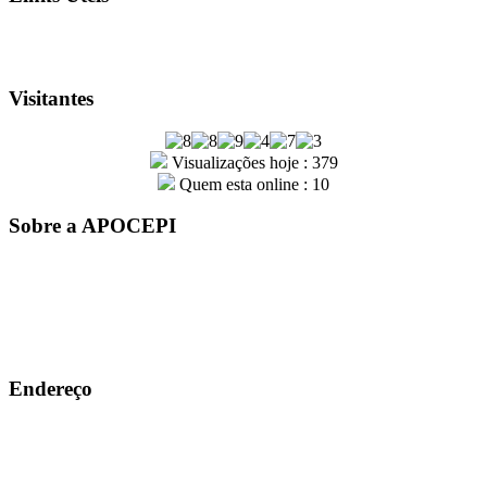
Visitantes
Visualizações hoje : 379
Quem esta online : 10
Sobre a APOCEPI
A entidade APOCEPI – Associação dos Policiais Civis do
Estado do Piauí, foi fundada por um grupo de policiais civis em
31 de outubro de 1979. Com mais de 41 anos de história, a
instituição é sinônimo de conquistas e orgulho para a família
Apocepiana
Endereço
Rua João Cabral, Nº 915, Centro-sul, Teresina-PI
86 3213-7187 / 86 3221-2922