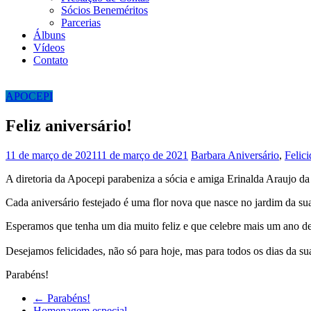
Sócios Beneméritos
Parcerias
Álbuns
Vídeos
Contato
APOCEPI
Feliz aniversário!
11 de março de 2021
11 de março de 2021
Barbara
Aniversário
,
Felic
A diretoria da Apocepi parabeniza a sócia e amiga Erinalda Araujo da
Cada aniversário festejado é uma flor nova que nasce no jardim da sua 
Esperamos que tenha um dia muito feliz e que celebre mais um ano de
Desejamos felicidades, não só para hoje, mas para todos os dias da su
Parabéns!
←
Parabéns!
Homenagem especial
→