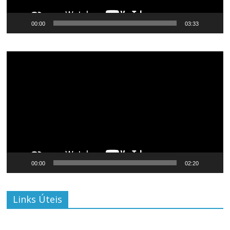
00:00
03:33
Tocador
de
vídeo
00:00
02:20
Links Úteis