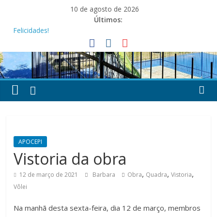
Pular
10 de agosto de 2026
para
Últimos:
o
Felicidades!
conteúdo
Feliz Dia dos Pais!
Festa dos Pais e das Mães da APOCEPI
APOCEPI conquista a primeira vitória no Campeonato 50tão!
Parabéns!
APOCEPI
Vistoria da obra
,
,
,
12 de março de 2021
Barbara
Obra
Quadra
Vistoria
Vôlei
Na manhã desta sexta-feira, dia 12 de março, membros