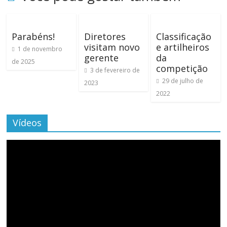
Parabéns!
Diretores
Classificação
visitam novo
e artilheiros
1 de novembro
gerente
da
de 2025
competição
3 de fevereiro de
29 de julho de
2023
2022
Vídeos
Tocador
de
vídeo