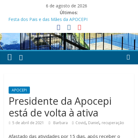
Pular
6 de agosto de 2026
para
Últimos:
o
Festa dos Pais e das Mães da APOCEPI
conteúdo
APOCEPI conquista a primeira vitória no Campeonato 50tão!
Parabéns!
Felicidades!
APOCEPI investe em melhorias na estrutura do Clube Social
APOCEPI
Presidente da Apocepi
está de volta à ativa
,
,
5 de abril de 2021
Barbara
Covid
Daniel
recuperação
Afastado das atividades por 15 dias, após receber o