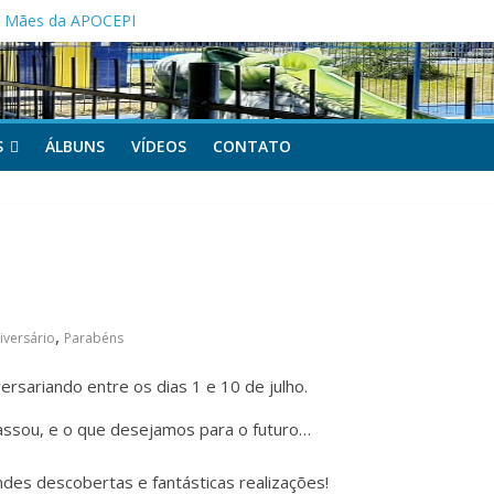
as Mães da APOCEPI
 primeira vitória no Campeonato 50tão!
melhorias na estrutura do Clube Social
S
ÁLBUNS
VÍDEOS
CONTATO
,
niversário
Parabéns
ersariando entre os dias 1 e 10 de julho.
passou, e o que desejamos para o futuro…
des descobertas e fantásticas realizações!