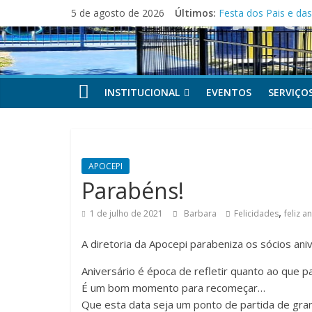
Pular
5 de agosto de 2026
Últimos:
Festa dos Pais e d
para
APOCEPI conquista a
o
Parabéns!
conteúdo
Felicidades!
APOCEPI investe em 
INSTITUCIONAL
EVENTOS
SERVIÇO
APOCEPI
Parabéns!
,
1 de julho de 2021
Barbara
Felicidades
feliz a
A diretoria da Apocepi parabeniza os sócios aniv
Aniversário é época de refletir quanto ao que 
É um bom momento para recomeçar…
Que esta data seja um ponto de partida de gran