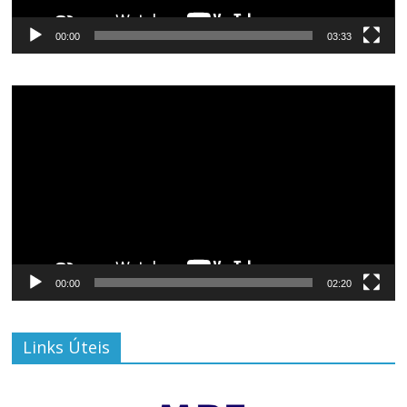
00:00
03:33
Tocador
de
vídeo
00:00
02:20
Links Úteis