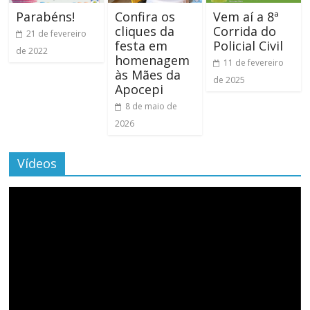
Parabéns!
Confira os
Vem aí a 8ª
cliques da
Corrida do
21 de fevereiro
festa em
Policial Civil
de 2022
homenagem
11 de fevereiro
às Mães da
de 2025
Apocepi
8 de maio de
2026
Vídeos
Tocador
de
vídeo