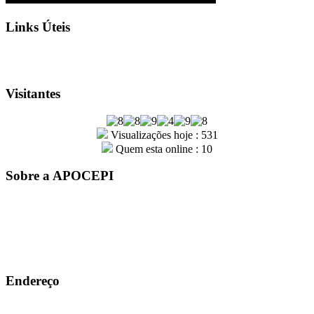
Links Úteis
Visitantes
Visualizações hoje : 531
Quem esta online : 10
Sobre a APOCEPI
A entidade APOCEPI – Associação dos Policiais Civis do
Estado do Piauí, foi fundada por um grupo de policiais civis em
31 de outubro de 1979. Com mais de 41 anos de história, a
instituição é sinônimo de conquistas e orgulho para a família
Apocepiana
Endereço
Rua João Cabral, Nº 915, Centro-sul, Teresina-PI