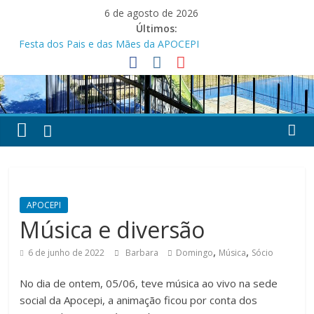
Pular
6 de agosto de 2026
para
Últimos:
o
Festa dos Pais e das Mães da APOCEPI
conteúdo
APOCEPI conquista a primeira vitória no Campeonato 50tão!
Parabéns!
Felicidades!
APOCEPI investe em melhorias na estrutura do Clube Social
APOCEPI
Música e diversão
,
,
6 de junho de 2022
Barbara
Domingo
Música
Sócio
No dia de ontem, 05/06, teve música ao vivo na sede
social da Apocepi, a animação ficou por conta dos