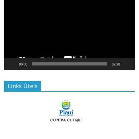
de
vídeo
00:00
02:20
Links Úteis