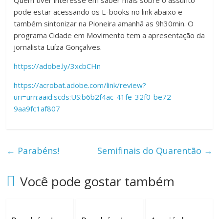
Quem tiver interesse em saber mais sobre o assunto
pode estar acessando os E-books no link abaixo e
também sintonizar na Pioneira amanhã as 9h30min. O
programa Cidade em Movimento tem a apresentação da
jornalista Luíza Gonçalves.
https://adobe.ly/3xcbCHn
https://acrobat.adobe.com/link/review?
uri=urn:aaid:scds:US:b6b2f4ac-41fe-32f0-be72-
9aa9fc1af807
←
Parabéns!
Semifinais do Quarentão
→
Você pode gostar também