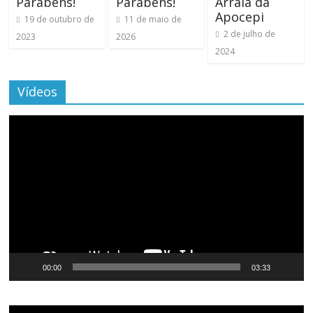
Parabéns!
Parabéns!
Arraiá da
Apocepi
19 de outubro de
11 de maio de
2 de julho de
2023
2026
2024
Vídeos
Tocador
de
vídeo
00:00
03:33
Tocador