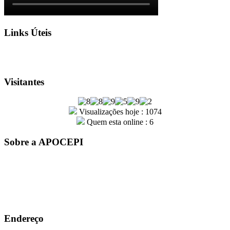
Links Úteis
Visitantes
Visualizações hoje : 1074
Quem esta online : 6
Sobre a APOCEPI
A entidade APOCEPI – Associação dos Policiais Civis do
Estado do Piauí, foi fundada por um grupo de policiais civis em
31 de outubro de 1979. Com mais de 41 anos de história, a
instituição é sinônimo de conquistas e orgulho para a família
Apocepiana
Endereço