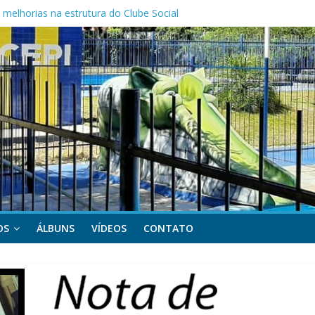
melhorias na estrutura do Clube Social
as Mães da APOCEPI
 primeira vitória no Campeonato 50tão!
OS
ÁLBUNS
VÍDEOS
CONTATO