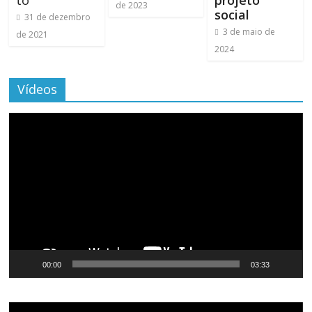
to
projeto
de 2023
social
31 de dezembro
3 de maio de
de 2021
2024
Vídeos
Tocador
de
vídeo
00:00
03:33
Tocador