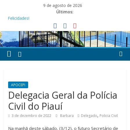
Pular
9 de agosto de 2026
para
Últimos:
o
Felicidades!
conteúdo
Feliz Dia dos Pais!
Festa dos Pais e das Mães da APOCEPI
APOCEPI conquista a primeira vitória no Campeonato 50tão!
Parabéns!
APOCEPI
Delegacia Geral da Polícia
Civil do Piauí
,
3 de dezembro de 2022
Barbara
Delegado
Policia Civil
Na manhã deste sábado, (3/12), o futuro Secretário de