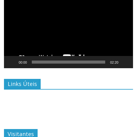
de
vídeo
00:00
02:20
Links Úteis
Visitantes