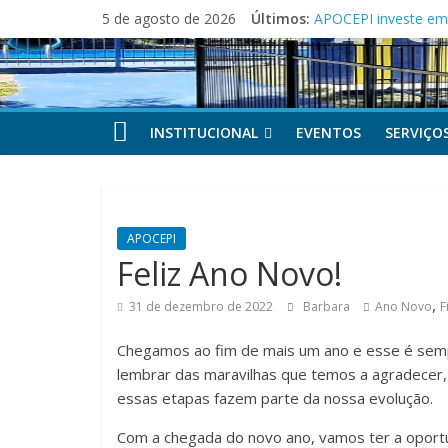
Pular
5 de agosto de 2026
Últimos:
APOCEPI investe em 
para
Festa dos Pais e d
o
APOCEPI conquista a
conteúdo
Parabéns!
Felicidades!
INSTITUCIONAL
EVENTOS
SERVIÇO
APOCEPI
Feliz Ano Novo!
,
31 de dezembro de 2022
Barbara
Ano Novo
F
Chegamos ao fim de mais um ano e esse é se
lembrar das maravilhas que temos a agradecer,
essas etapas fazem parte da nossa evolução.
Com a chegada do novo ano, vamos ter a oportu