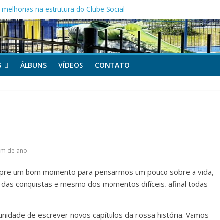
melhorias na estrutura do Clube Social
as Mães da APOCEPI
 primeira vitória no Campeonato 50tão!
S
ÁLBUNS
VÍDEOS
CONTATO
im de ano
mpre um bom momento para pensarmos um pouco sobre a vida,
 das conquistas e mesmo dos momentos difíceis, afinal todas
nidade de escrever novos capítulos da nossa história. Vamos