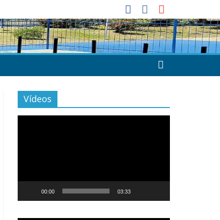
Vídeos
Tocador
de
vídeo
00:00
03:33