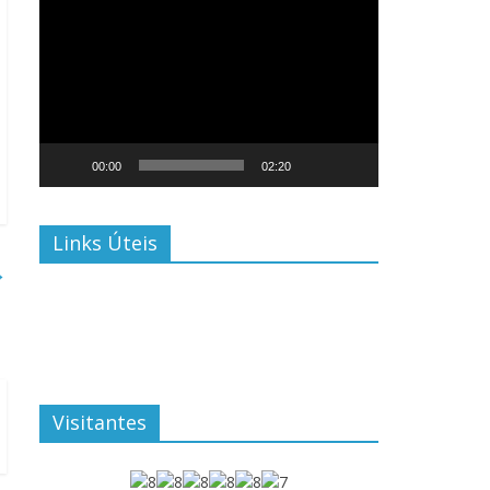
Tocador
de
vídeo
00:00
02:20
Links Úteis
→
Visitantes