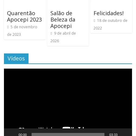
Quarentão
Salão de
Felicidades!
Apocepi 2023
Beleza da
18 de outubro de
Apocepi
5 de novembro
2022
9 de abril de
de 2023
2026
Vídeos
Tocador
de
vídeo
00:00
03:33