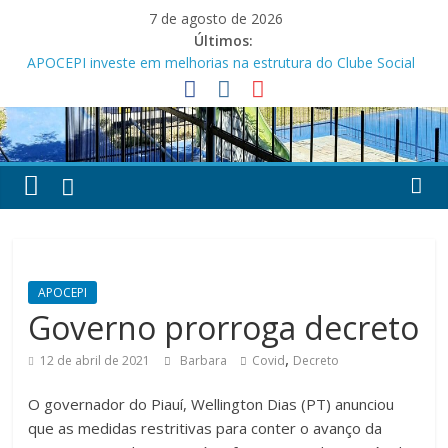
Pular
7 de agosto de 2026
para
Últimos:
o
APOCEPI investe em melhorias na estrutura do Clube Social
conteúdo
Festa dos Pais e das Mães da APOCEPI
APOCEPI conquista a primeira vitória no Campeonato 50tão!
Parabéns!
Felicidades!
APOCEPI
Governo prorroga decreto
,
12 de abril de 2021
Barbara
Covid
Decreto
O governador do Piauí, Wellington Dias (PT) anunciou
que as medidas restritivas para conter o avanço da