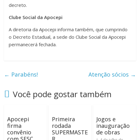
decreto.
Clube Social da Apocepi
A diretoria da Apocepi informa também, que cumprindo
o Decreto Estadual, a sede do Clube Social da Apocepi
permanecerá fechada.
←
Parabéns!
Atenção sócios
→
Você pode gostar também
Apocepi
Primeira
Jogos e
firma
rodada
inauguração
convênio
SUPERMASTE
de obras
com SESC
R
4 de julho de