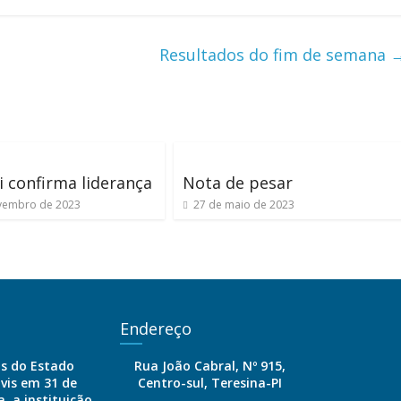
Resultados do fim de semana
 confirma liderança
Nota de pesar
vembro de 2023
27 de maio de 2023
Endereço
is do Estado
Rua João Cabral, Nº 915,
ivis em 31 de
Centro-sul, Teresina-PI
, a instituição