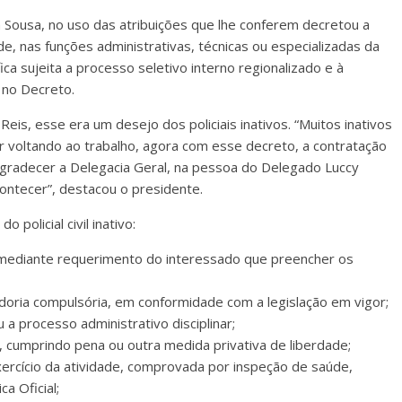
 Sousa, no uso das atribuições que lhe conferem decretou a
ade, nas funções administrativas, técnicas ou especializadas da
fica sujeita a processo seletivo interno regionalizado e à
 no Decreto.
eis, esse era um desejo dos policiais inativos. “Muitos inativos
r voltando ao trabalho, agora com esse decreto, a contratação
 agradecer a Delegacia Geral, na pessoa do Delegado Luccy
contecer”, destacou o presidente.
 policial civil inativo:
ta mediante requerimento do interessado que preencher os
tadoria compulsória, em conformidade com a legislação em vigor;
u a processo administrativo disciplinar;
, cumprindo pena ou outra medida privativa de liberdade;
exercício da atividade, comprovada por inspeção de saúde,
a Oficial;