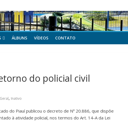
das Mães da APOCEPI
a primeira vitória no Campeonato 50tão!
S
ÁLBUNS
VÍDEOS
CONTATO
torno do policial civil
,
Geral
Inativo
tado do Piauí publicou o decreto de Nº 20.886, que dispõe
entado à atividade policial, nos termos do Art. 14-A da Lei