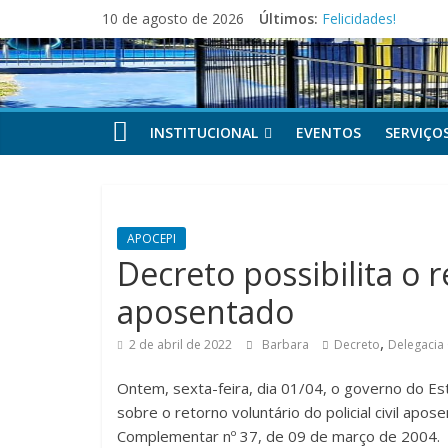
Pular
10 de agosto de 2026
Últimos:
Felicidades!
para
Feliz Dia dos Pais!
o
Festa dos Pais e 
conteúdo
APOCEPI conquista 
Parabéns!
INSTITUCIONAL
EVENTOS
SERVIÇO
APOCEPI
Decreto possibilita o re
aposentado
,
2 de abril de 2022
Barbara
Decreto
Delegacia 
Ontem, sexta-feira, dia 01/04, o governo do Es
sobre o retorno voluntário do policial civil apos
Complementar nº 37, de 09 de março de 2004.