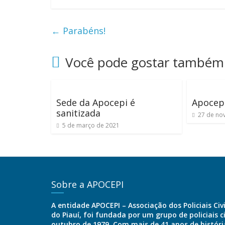
←
Parabéns!
Você pode gostar também
Sede da Apocepi é
Apocepi
sanitizada
27 de no
5 de março de 2021
Sobre a APOCEPI
A entidade APOCEPI – Associação dos Policiais Civ
do Piauí, foi fundada por um grupo de policiais c
outubro de 1979. Com mais de 41 anos de história