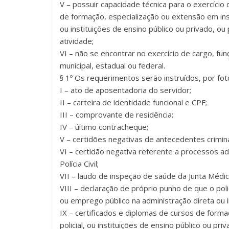
V – possuir capacidade técnica para o exercício
de formação, especialização ou extensão em insti
ou instituições de ensino público ou privado, ou
atividade;
VI – não se encontrar no exercício de cargo, fu
municipal, estadual ou federal.
§ 1º Os requerimentos serão instruídos, por f
I – ato de aposentadoria do servidor;
II – carteira de identidade funcional e CPF;
III – comprovante de residência;
IV – último contracheque;
V – certidões negativas de antecedentes crimina
VI – certidão negativa referente a processos ad
Polícia Civil;
VII – laudo de inspeção de saúde da Junta Médica
VIII – declaração de próprio punho de que o pol
ou emprego público na administração direta ou in
IX – certificados e diplomas de cursos de forma
policial, ou instituições de ensino público ou p