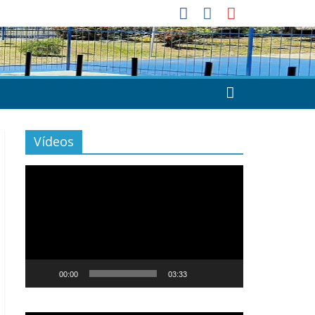
Vídeos
Tocador
de
vídeo
00:00
03:33