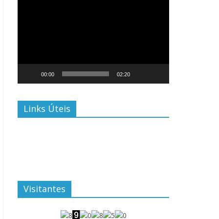
Tocador
de
vídeo
00:00
02:20
Links Úteis
Visitantes